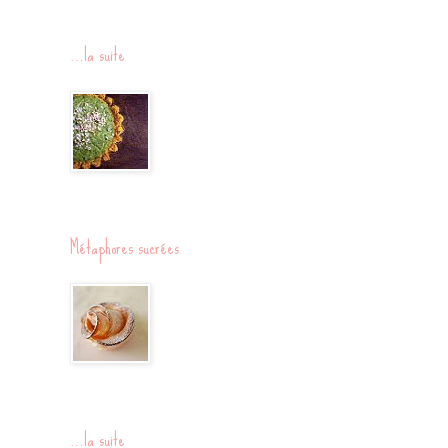
…la suite
Métaphores sucrées
…la suite