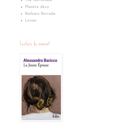
The Sartorialist
Planète déco
Barbara Berrada
Liivian
Lecture du moment