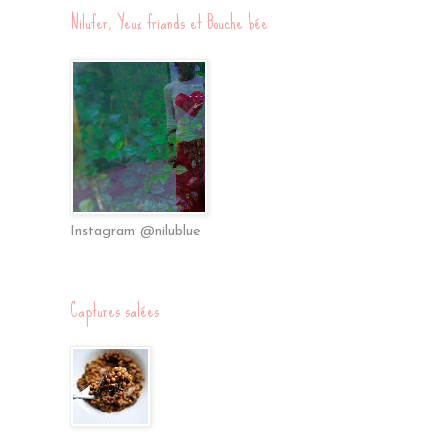
Nilufer, Yeux friands et Bouche bée
Instagram @nilublue
Captures salées