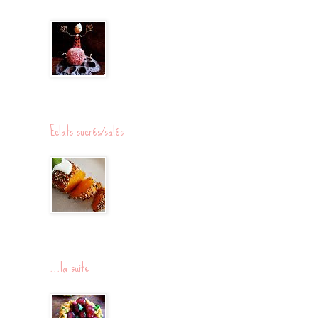
Eclats sucrés/salés
...la suite