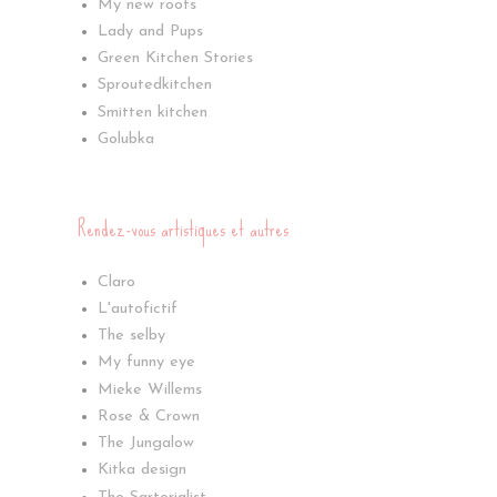
My new roots
Lady and Pups
Green Kitchen Stories
Sproutedkitchen
Smitten kitchen
Golubka
Rendez-vous artistiques et autres
Claro
L'autofictif
The selby
My funny eye
Mieke Willems
Rose & Crown
The Jungalow
Kitka design