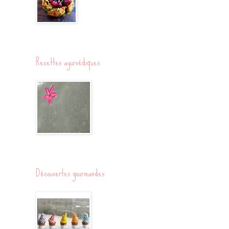
Recettes ayurvédiques
Découvertes gourmandes