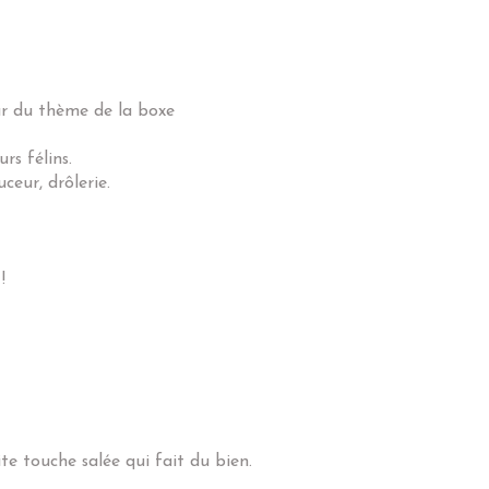
r du thème de la boxe
rs félins.
eur, drôlerie.
!
e touche salée qui fait du bien.