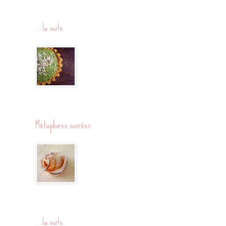
…la suite
Métaphores sucrées
…la suite