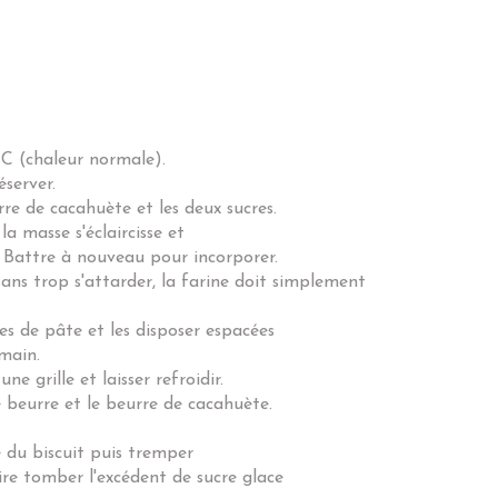
 C (chaleur normale).
éserver.
rre de cacahuète et les deux sucres.
la masse s'éclaircisse et
e. Battre à nouveau pour incorporer.
 sans trop s'attarder, la farine doit simplement
s de pâte et les disposer espacées
main.
ne grille et laisser refroidir.
 beurre et le beurre de cacahuète.
 du biscuit puis tremper
ire tomber l'excédent de sucre glace