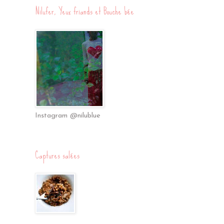
Nilufer, Yeux friands et Bouche bée
Instagram @nilublue
Captures salées