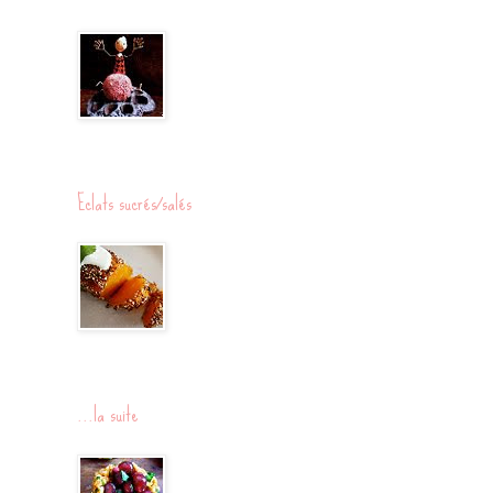
Eclats sucrés/salés
...la suite